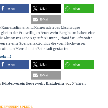
teilen
teilen
teilen
E-Mail
e Kameradinnen und Kameraden des Löschzuges
rgheim der Freiwilligen Feuerwehr Bergheim haben eine
le Aktion ins Leben gerufen! Unter „Pfand für Erftstadt“
ben sie eine Spendenaktion für die vom Hochwasser
troffenen Menschen in Erftstadt gestartet.
ehr …)
teilen
teilen
teilen
E-Mail
n
Förderverein Feuerwehr Blatzheim
, vor
5 Jahren
RDERVEREIN
SPENDE