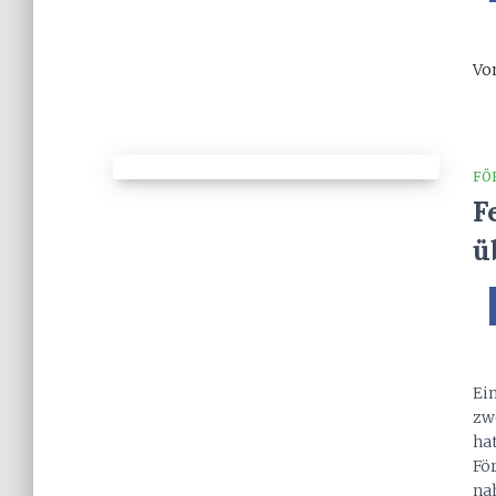
Vo
FÖ
F
ü
Ei
zw
ha
Fö
na