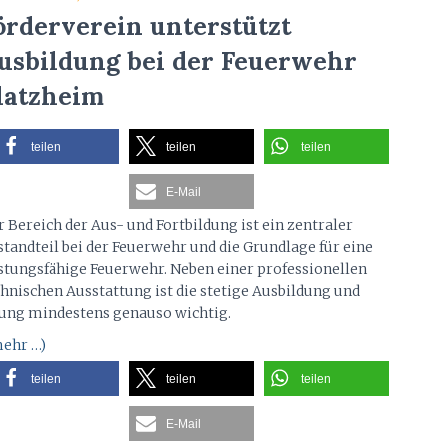
örderverein unterstützt
usbildung bei der Feuerwehr
latzheim
teilen
teilen
teilen
E-Mail
 Bereich der Aus- und Fortbildung ist ein zentraler
standteil bei der Feuerwehr und die Grundlage für eine
istungsfähige Feuerwehr. Neben einer professionellen
chnischen Ausstattung ist die stetige Ausbildung und
ung mindestens genauso wichtig.
ehr …)
teilen
teilen
teilen
E-Mail