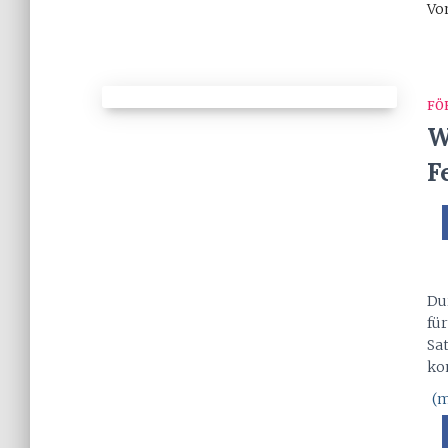
Vo
FÖ
W
F
Du
fü
Sat
ko
(m