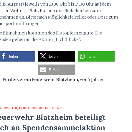
 15. August) jeweils von 10.30 Uhr bis 14.30 Uhr auf dem
arrer-Wolters-Platz Kuchen und Reibekuchen zum
tnehmen an. Bitte nach Möglichkeit Teller oder Dose zum
ansport mitbringen.
le Einnahmen kommen den Flutopfern zugute. Die
enden gehen an die Aktion „Lichtblicke“.
teilen
teilen
teilen
E-Mail
n
Förderverein Feuerwehr Blatzheim
, vor
5 Jahren
UERWEHR
FÖRDERVEREIN
SPENDE
euerwehr Blatzheim beteiligt
ich an Spendensammelaktion