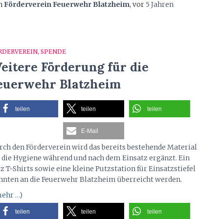
n
Förderverein Feuerwehr Blatzheim
, vor
5 Jahren
RDERVEREIN
SPENDE
eitere Förderung für die
euerwehr Blatzheim
teilen
teilen
teilen
E-Mail
rch den Förderverein wird das bereits bestehende Material
r die Hygiene während und nach dem Einsatz ergänzt. Ein
z T-Shirts sowie eine kleine Putzstation für Einsatzstiefel
nnten an die Feuerwehr Blatzheim überreicht werden.
ehr …)
teilen
teilen
teilen