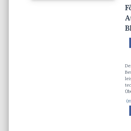
F
A
B
Der
Be
le
te
Üb
(m