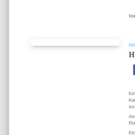
Vo
FE
H
Ein
Ka
mi
Au
Fl
Ei