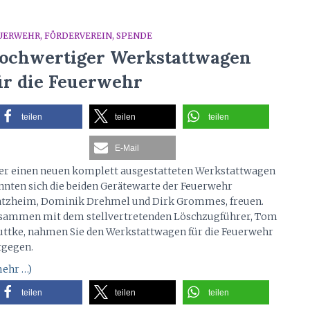
UERWEHR
FÖRDERVEREIN
SPENDE
ochwertiger Werkstattwagen
ür die Feuerwehr
teilen
teilen
teilen
E-Mail
er einen neuen komplett ausgestatteten Werkstattwagen
nnten sich die beiden Gerätewarte der Feuerwehr
atzheim, Dominik Drehmel und Dirk Grommes, freuen.
sammen mit dem stellvertretenden Löschzugführer, Tom
uttke, nahmen Sie den Werkstattwagen für die Feuerwehr
tgegen.
ehr …)
teilen
teilen
teilen