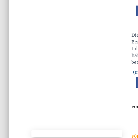
Di
Be
tol
ha
be
(m
Vo
FÖ