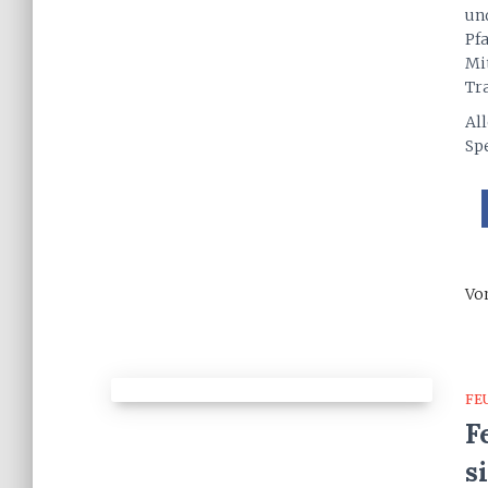
und
Pf
Mi
Tr
Al
Sp
Vo
FE
F
s