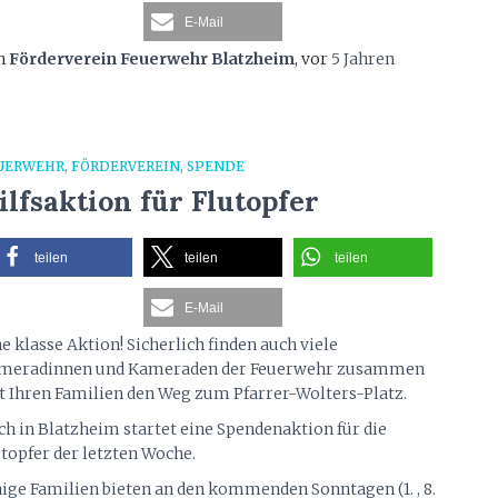
E-Mail
n
Förderverein Feuerwehr Blatzheim
, vor
5 Jahren
UERWEHR
FÖRDERVEREIN
SPENDE
ilfsaktion für Flutopfer
teilen
teilen
teilen
E-Mail
e klasse Aktion! Sicherlich finden auch viele
meradinnen und Kameraden der Feuerwehr zusammen
t Ihren Familien den Weg zum Pfarrer-Wolters-Platz.
ch in Blatzheim startet eine Spendenaktion für die
utopfer der letzten Woche.
nige Familien bieten an den kommenden Sonntagen (1. , 8.