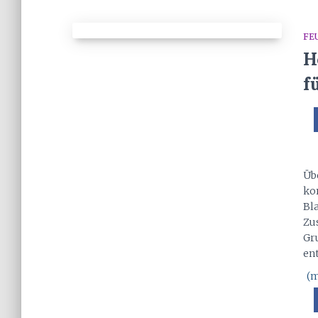
FE
H
f
Üb
ko
Bl
Zu
Gr
en
(m