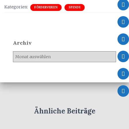
Kategorien:
FÖRDERVEREIN
SPENDE
Archiv
A
r
c
h
i
v
Ähnliche Beiträge