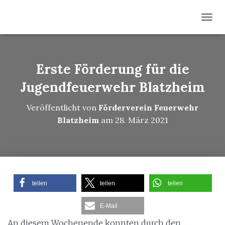
N
A
V
I
G
Erste Förderung für die
A
T
Jugendfeuerwehr Blatzheim
I
O
Veröffentlicht von
Förderverein Feuerwehr
N
Blatzheim
am
28. März 2021
U
M
S
C
H
A
L
teilen
teilen
teilen
T
E
E-Mail
N
An diesem Wochenende konnten durch den