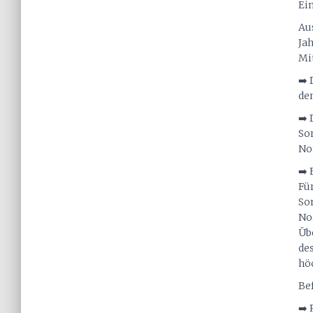
Ei
Au
Ja
Mi
➡️ 
de
➡️ 
So
No
➡️
Für
So
No
Üb
de
hö
Be
➡️