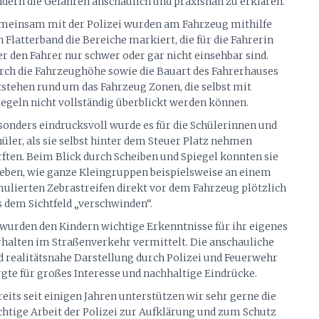
ndern die Gefahren anschaulich und praxisnah zu erklären.
meinsam mit der Polizei wurden am Fahrzeug mithilfe
 Flatterband die Bereiche markiert, die für die Fahrerin
r den Fahrer nur schwer oder gar nicht einsehbar sind.
rch die Fahrzeughöhe sowie die Bauart des Fahrerhauses
tstehen rund um das Fahrzeug Zonen, die selbst mit
iegeln nicht vollständig überblickt werden können.
sonders eindrucksvoll wurde es für die Schülerinnen und
üler, als sie selbst hinter dem Steuer Platz nehmen
rften. Beim Blick durch Scheiben und Spiegel konnten sie
leben, wie ganze Kleingruppen beispielsweise an einem
mulierten Zebrastreifen direkt vor dem Fahrzeug plötzlich
s dem Sichtfeld „verschwinden“.
 wurden den Kindern wichtige Erkenntnisse für ihr eigenes
rhalten im Straßenverkehr vermittelt. Die anschauliche
d realitätsnahe Darstellung durch Polizei und Feuerwehr
rgte für großes Interesse und nachhaltige Eindrücke.
eits seit einigen Jahren unterstützen wir sehr gerne die
chtige Arbeit der Polizei zur Aufklärung und zum Schutz