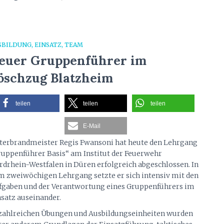
SBILDUNG
EINSATZ
TEAM
euer Gruppenführer im
öschzug Blatzheim
teilen
teilen
teilen
E-Mail
terbrandmeister Regis Fwansoni hat heute den Lehrgang
ruppenführer Basis“ am Institut der Feuerwehr
rdrhein-Westfalen in Düren erfolgreich abgeschlossen. In
m zweiwöchigen Lehrgang setzte er sich intensiv mit den
fgaben und der Verantwortung eines Gruppenführers im
nsatz auseinander.
 zahlreichen Übungen und Ausbildungseinheiten wurden