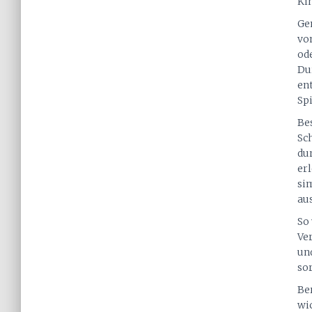
Ki
Ge
von
ode
Du
en
Sp
Be
Sch
du
er
si
au
So
Ve
un
so
Ber
wi