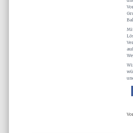
un
Vo
Gr
Ba
Mi
Lö
Ve
au
We
Wi
wü
un
Vo