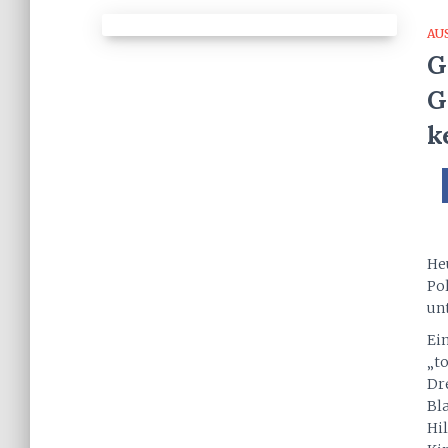
AU
G
G
k
He
Po
unt
Ei
„t
Dr
Bl
Hi