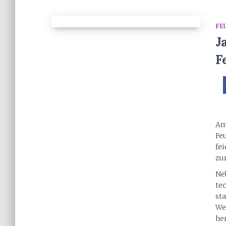
FE
J
F
Am
Feu
fe
zu
Ne
te
st
We
he