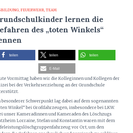
SBILDUNG
FEUERWEHR
TEAM
rundschulkinder lernen die
efahren des „toten Winkels“
ennen
teilen
teilen
teilen
E-Mail
ute Vormittag haben wir die Kolleginnen und Kollegen der
lizei bei der Verkehrserziehung an der Grundschule
erstützt.
n besonderer Schwerpunkt lag dabei auf dem sogenannten
oten Winkel“ bei Großfahrzeugen, insbesondere bei LKW.
ei unser Kameradinnen und Kameraden des Löschzugs
atzheim Lorraine, Stefan und Konstantin waren mit dem
lfeleistungslöschgruppenfahrzeug vor Ort, um den