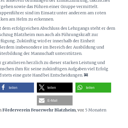
ter anderem Grundlagen der Einsatzführung, taktisches
rgehen sowie das Führen einer Gruppe vermittelt.
uppenführer sind im Einsatz unter anderem am roten
lken am Helm zu erkennen.
t dem erfolgreichen Abschluss des Lehrgangs steht er dem
schzug Blatzheim nun auch als Führungskraft zur
rfügung. Zukünftig wird er innerhalb der Einheit
ßerdem insbesondere im Bereich der Ausbildung und
iterbildung der Mannschaft unterstützen.
r gratulieren herzlich zu dieser starken Leistung und
nschen ihm für seine zukünftigen Aufgaben viel Erfolg
d stets eine gute Hand bei Entscheidungen. 🚒
teilen
teilen
teilen
E-Mail
n
Förderverein Feuerwehr Blatzheim
, vor
5 Monaten