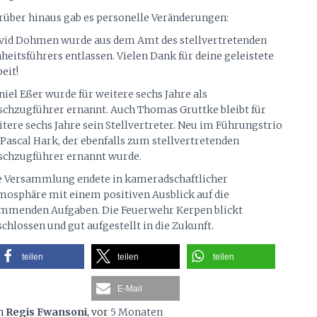
rüber hinaus gab es personelle Veränderungen:
vid Dohmen wurde aus dem Amt des stellvertretenden
heitsführers entlassen. Vielen Dank für deine geleistete
eit!
iel Eßer wurde für weitere sechs Jahre als
schzugführer ernannt. Auch Thomas Gruttke bleibt für
tere sechs Jahre sein Stellvertreter. Neu im Führungstrio
 Pascal Hark, der ebenfalls zum stellvertretenden
schzugführer ernannt wurde.
e Versammlung endete in kameradschaftlicher
mosphäre mit einem positiven Ausblick auf die
mmenden Aufgaben. Die Feuerwehr Kerpen blickt
chlossen und gut aufgestellt in die Zukunft.
teilen
teilen
teilen
E-Mail
n
Regis Fwansoni
, vor
5 Monaten