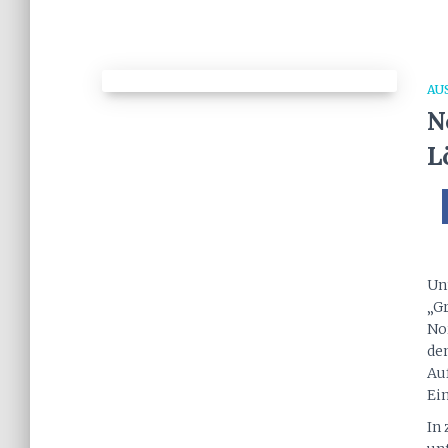
AU
N
L
Un
„G
No
de
Au
Ei
In