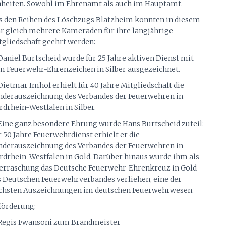
nheiten. Sowohl im Ehrenamt als auch im Hauptamt.
s den Reihen des Löschzugs Blatzheim konnten in diesem
hr gleich mehrere Kameraden für ihre langjährige
tgliedschaft geehrt werden:
Daniel Burtscheid wurde für 25 Jahre aktiven Dienst mit
m Feuerwehr-Ehrenzeichen in Silber ausgezeichnet.
Dietmar Imhof erhielt für 40 Jahre Mitgliedschaft die
nderauszeichnung des Verbandes der Feuerwehren in
rdrhein-Westfalen in Silber.
 Eine ganz besondere Ehrung wurde Hans Burtscheid zuteil:
 50 Jahre Feuerwehrdienst erhielt er die
nderauszeichnung des Verbandes der Feuerwehren in
rdrhein-Westfalen in Gold. Darüber hinaus wurde ihm als
erraschung das Deutsche Feuerwehr-Ehrenkreuz in Gold
s Deutschen Feuerwehrverbandes verliehen, eine der
chsten Auszeichnungen im deutschen Feuerwehrwesen.
förderung:
 Regis Fwansoni zum Brandmeister