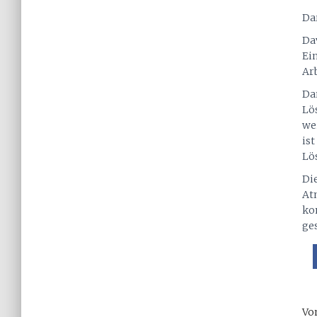
Da
Da
Ein
Arb
Dan
Lö
wei
ist
Lö
Di
At
ko
ges
Vo