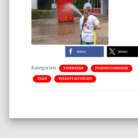
teilen
teilen
Kategorien:
FEUERWEHR
JUGENDFEUERWEHR
TEAM
VERANSTALTUNGEN