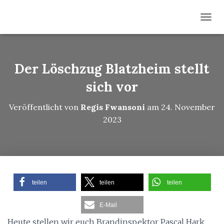
N
A
V
I
G
Der Löschzug Blatzheim stellt
A
T
sich vor
I
O
Veröffentlicht von
Regis Fwansoni
am
24. November
N
2023
U
M
S
C
H
A
L
teilen
teilen
teilen
T
E
E-Mail
N
Heute stellen wir euch Brandinspektor Pascal Hark