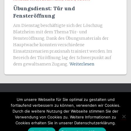
Übungsdienst: Tür und
Fensteröffnung
Am Dienstag beschäftigte sich der Löschzug
Blatzheim mit dem Thema Tür- und
Fensteröffnung. Dank des Übungsmaterials der
Hauptwache konnten verschiedene
Einsatzszenarien praxisnah trainiert werden. Im
Bereich der Türöffnung lag der Schwerpunkt auf
dem gewaltsamen Zugang.
Weiterlesen
Um unsere Webseite für Sie optimal zu gestalten und
HOME
DATENSCHUTZ
IMPRESSUM
fortlaufend verbessern zu können, verwenden wir Cookies.
Durch die weitere Nutzung der Webseite stimmen Sie der
AUFNAHMEFORMULAR
SATZUNG
SPONSOREN
Verwendung von Cookies zu. Weitere Informationen zu
Cookies erhalten Sie in unserer Datenschutzerklärung.
Hestia | Entwickelt von
ThemeIsle