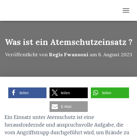
N
A
V
I
G
Was ist ein Atemschutzeinsatz ?
A
T
Veröffentlicht von
Regis Fwansoni
am
8. August 2023
I
O
N
U
M
S
C
teilen
teilen
teilen
H
A
E-Mail
L
T
Ein Einsatz unter Atemschutz ist eine
E
herausfordernde und anspruchsvolle Aufgabe, die
N
vom Angriffstrupp durchgeführt wird, um
Brände zu