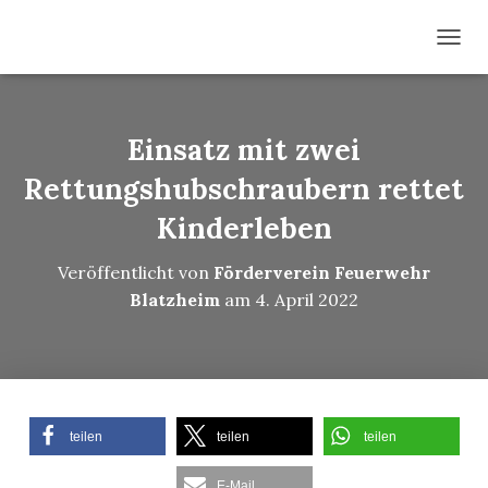
N
A
V
I
G
Einsatz mit zwei
A
T
Rettungshubschraubern rettet
I
Kinderleben
O
N
U
Veröffentlicht von
Förderverein Feuerwehr
M
Blatzheim
am
4. April 2022
S
C
H
A
L
T
E
teilen
teilen
teilen
N
E-Mail