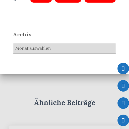
Archiv
A
r
c
h
i
v
Ähnliche Beiträge