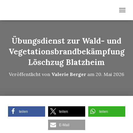
N
A
V
I
G
Übungsdienst zur Wald- und
A
T
Vegetationsbrandbekämpfung
I
Löschzug Blatzheim
O
N
U
Veröffentlicht von
Valerie Berger
am
20. Mai 2026
M
S
C
H
A
L
T
teilen
teilen
teilen
E
N
E-Mail