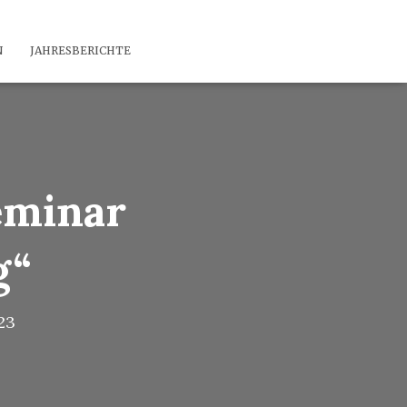
N
JAHRESBERICHTE
eminar
g“
23