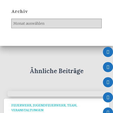
Archiv
A
r
c
h
i
v
Ähnliche Beiträge
FEUERWEHR
JUGENDFEUERWEHR
TEAM
VERANSTALTUNGEN